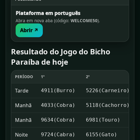
Plataforma em português
Abra em nova aba (código:
WELCOME50
).
Abrir ↗
Resultado do Jogo do Bicho
Paraíba de hoje
PERÍODO
1º
2º
Tarde
4911(Burro)
5226(Carneiro)
Manhã
4033(Cobra)
5118(Cachorro)
Manhã
9634(Cobra)
6981(Touro)
Noite
9724(Cabra)
6155(Gato)