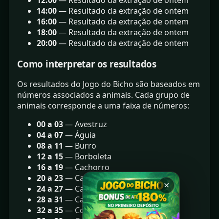
12:00
— Resultado da extração de ontem
14:00
— Resultado da extração de ontem
16:00
— Resultado da extração de ontem
18:00
— Resultado da extração de ontem
20:00
— Resultado da extração de ontem
Como interpretar os resultados
Os resultados do Jogo do Bicho são baseados em
números associados a animais. Cada grupo de
animais corresponde a uma faixa de números:
00 a 03
— Avestruz
04 a 07
— Águia
08 a 11
— Burro
12 a 15
— Borboleta
16 a 19
— Cachorro
20 a 23
— Cabra
×
24 a 27
— Carneiro
28 a 31
— Camelo
32 a 35
— Cobra